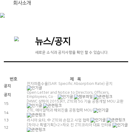
회사소개
뉴스/공지
새로운 소식과 공지사항을 확인 할 수 있습니다.
번호
제 목
전자파흡수율(SAR: Specific Absorption Rate) 공지
공지
Open Letter and Notice to Directors, Officers,
공지
Employees, Co…
[MWC 상하이 2015]KT, ZTE와 5G 기술 공동개발 MOU 교환
15
ZTE, 에이알텍과 해외진출 공동협력 MOU
14
13
러시아 요타, 中 ZTE와 손잡고 사업 협력
[차이나 특별기획]<2>챠오 진 ZTE코리아 대표 인터뷰
12