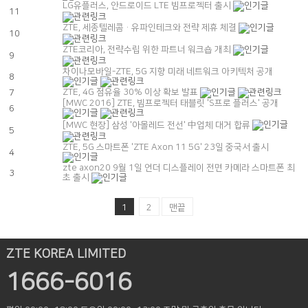
LG유플러스, 안드로이드 LTE 빔프로젝터 출시
11
ZTE, 세종텔레콤·유파인테크와 전략 제휴 체결
10
ZTE코리아, 전략수립 위한 파트너 워크숍 개최
9
차이나모바일-ZTE, 5G 지향 미래 네트워크 아키텍처 공개
8
ZTE, 4G 점유율 30% 이상 확보 발표
7
[MWC 2016] ZTE, 빔프로젝터 태블릿 'S프로 플러스' 공개
6
[MWC 현장] 삼성 '아몰레드 전선' 中업체 대거 합류
5
ZTE, 5G 스마트폰 'ZTE Axon 11 5G' 23일 중국서 출시
4
zte axon20 9월 1일 언더 디스플레이 전면 카메라 스마트폰 최
3
초 출시
1
2
맨끝
ZTE KOREA LIMITED
1666-6016