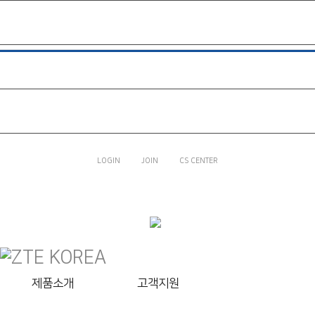
제품소개
고객지원
BLADE V9 VITA
LTE 피쳐폰Z
라인프렌즈
쥬니버토키
회사소개
LOGIN
JOIN
CS CENTER
고객지원
회사소개
제품소개
고객지원