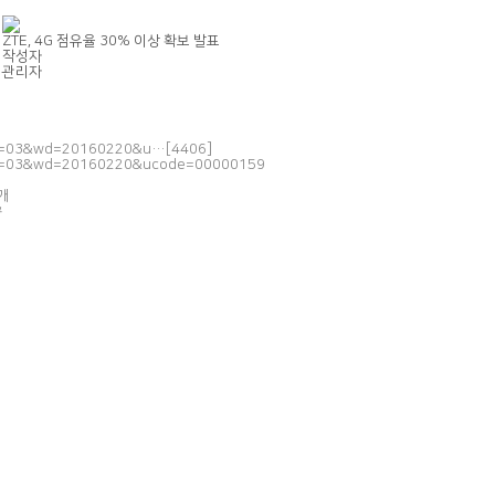
ZTE, 4G 점유율 30% 이상 확보 발표
작성자
관리자
ate=03&wd=20160220&u…
[4406]
ate=03&wd=20160220&ucode=00000159
공개
글