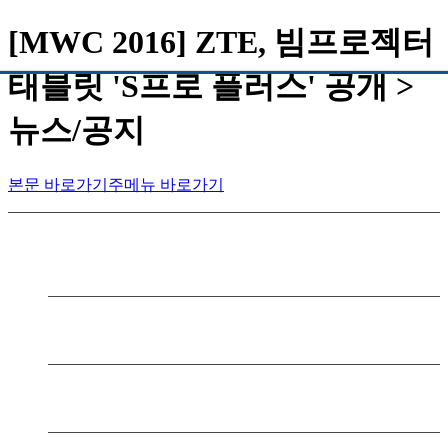
[MWC 2016] ZTE, 빔프로젝터
태블릿 'S프로 플러스' 공개 >
뉴스/공지
BLADE V9 VITA
LTE 피쳐폰Z
라인프렌즈
본문 바로가기
주메뉴 바로가기
쥬
제품소개
고객지원
회사소개
고객지원
회사소개