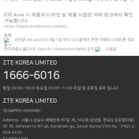
ZTE Axon 11 제품의 디자인 및 제품 사양은 아래 링크에서 확인
가능합니다.
https://www.ztedevices.com/en/
목록
이전글
zte axon20 9월 1일 언더 디스플레이 전면 카메라 스마트폰 최초
출시
전자파흡수율(SAR: Specific Absorption Rate) 공지
다음글
ZTE KOREA LIMITED
1666-6016
평일 09:00~18:00
토요일 09:00~13:00
주말 및 공휴일 휴무 입니다.
ZTE KOREA LIMITED
CEO&PIPO HONGMEI
Address : 서울시 강남구 테헤란로 87길 36, 502호(삼성동, 한국도심공항타워)
5F, 36, teheran-ro 87-gil, Gangnam-gu, Seoul, Korea | FAX No. : (+82)-2-
559-2410
02-559-2402