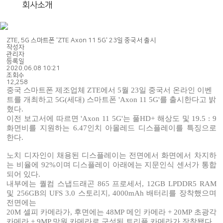
회사소개
ZTE, 5G 스마트폰 'ZTE Axon 11 5G' 23일 중국서 출시
작성자
관리자
등록일
2020.06.08 10:21
조회수
12,258
중국 스마트폰 제조업체 ZTE에서 5월 23일 중국서 온라인 이벤
트를 개최하고 5G(세대) 스마트폰 'Axon 11 5G'를 출시한다고 밝
혔다.
이전 보고서에 따르면 'Axon 11 5G'는 풀HD+ 해상도 및 19.5 : 9
화면비를 지원하는 6.47인치 아몰레드 디스플레이를 특징으로
한다.
노치 디자인이 채용된 디스플레이는 전면에서 화면에서 차지하
는 비율에 92%이며 디스플레이 아래에는 지문인식 센서가 통합
되어 있다.
내부에는 퀄컴 스냅드래곤 865 프로세서, 12GB LPDDR5 RAM
및 256GB의 UFS 3.0 스토리지, 4000mAh 배터리를 장착했으며
전면에는
20M 셀피 카메라가, 후면에는 48MP 메인 카메라 + 20MP 초광각
카메라 + 9MP 망원 카메라로 구성된 트리플 카메라가 장착됐다.