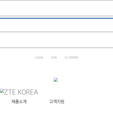
제품소개
고객지원
LTE 피쳐폰Z
라인프렌즈
쥬니버토
회사소개
BLADE V9 VITA
LOGIN
JOIN
CS CENTER
고객지원
회사소개
제품소개
고객지원