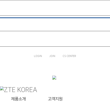
제품소개
고객지원
BLADE V9 VITA
LTE 피쳐폰Z
라인프렌즈
쥬니버토키
회사소개
LOGIN
JOIN
CS CENTER
고객지원
회사소개
제품소개
고객지원