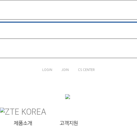
제품소개
고객지원
BLADE V9 VITA
LTE 피쳐폰Z
라인프렌즈
쥬니버토키
회사소개
LOGIN
JOIN
CS CENTER
고객지원
회사소개
제품소개
고객지원