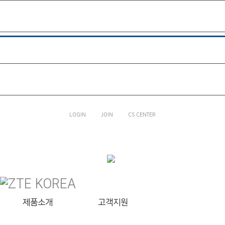
제품소개
고객지원
BLADE V9 VITA
LTE 피쳐폰Z
라인프렌즈
쥬니버토키
회사소개
LOGIN
JOIN
CS CENTER
고객지원
회사소개
제품소개
고객지원